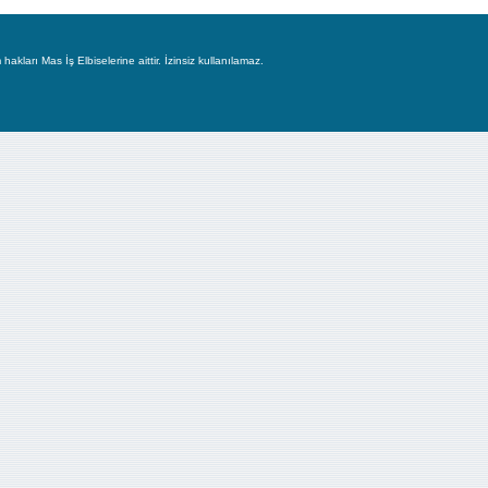
hakları Mas İş Elbiselerine aittir. İzinsiz kullanılamaz.