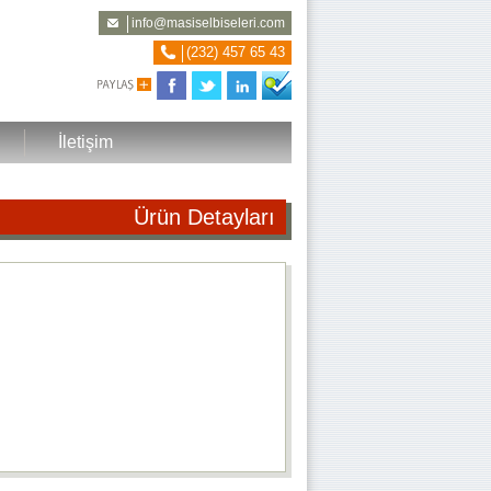
info@masiselbiseleri.com
(232) 457 65 43
İletişim
Ürün Detayları