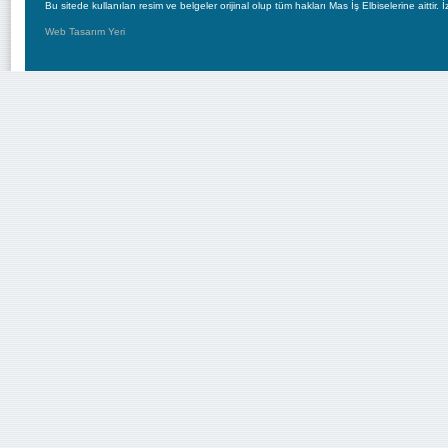
Bu sitede kullanılan resim ve belgeler orijinal olup tüm hakları Mas İş Elbiselerine aittir. İ
Web Tasarım Yeri